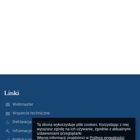
Linki
Webmaster
Wsparcie techniczne
Deklaracja dostępności
Ta strona wykorzystuje pliki cookies. Korzystając z niej 
wyrażasz zgodę na ich używanie, zgodnie z aktualnymi 
Informacje prawne
ustawieniami przeglądarki.

Więcej informacji znajdziesz w 
Polityce prywatności
.
Polityka prywatności