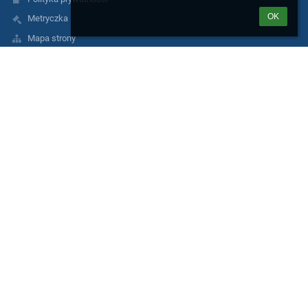
OK
Metryczka
Mapa strony
O nas
Kontakt
Aktualności
Informacja o dostępności
Kontakty
III Liceum Ogólnokształcące im. gen. Józefa Sowińskiego
lo3@eduwarszawa.pl
AE:PL-91660-40573-IUUTE-23
tel./fax 22 632 07 53
ul.Rogalińska 2
01-206 Warszawa
Poland
metro: linia M2 (Rondo Daszyńskiego)
bus: 102 (przystanek: Rogalińska) - 105,109,136, 155, 171, 178, 190
(przystanek: Szpital Wolski - kier.Płocka); 105,109, 155, 171, 178,