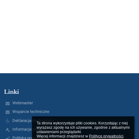
Linki
Webmaster
Wsparcie techniczne
Deklaracja dostępności
Ta strona wykorzystuje pliki cookies. Korzystając z niej 
wyrażasz zgodę na ich używanie, zgodnie z aktualnymi 
Informacje prawne
ustawieniami przeglądarki.

Więcej informacji znajdziesz w 
Polityce prywatności
.
Polityka prywatności