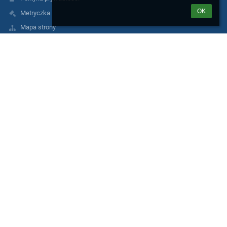
OK
Metryczka
Mapa strony
O nas
Kontakt
Aktualności
Informacja o dostępności
Kontakty
III Liceum Ogólnokształcące im. gen. Józefa Sowińskiego
lo3@eduwarszawa.pl
AE:PL-91660-40573-IUUTE-23
tel./fax 22 632 07 53
ul.Rogalińska 2
01-206 Warszawa
Poland
metro: linia M2 (Rondo Daszyńskiego)
bus: 102 (przystanek: Rogalińska) - 105,109,136, 155, 171, 178, 190
(przystanek: Szpital Wolski - kier.Płocka); 105,109, 155, 171, 178,