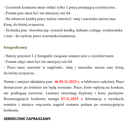
- Uczestnik konkursu może oddać tylko 1 pracę promującą czytelnictwo.
- Format prac musi być nie mniejszy niż A4.
- Na odwrocie każdej pracy należy umieścić: imię i nazwisko autora oraz
klasę, do której uczęszcza.
- Technika prac: dowolna (np. rysunek kredką, farbami, collage, wydzieranka
i inne - do wyboru przez uczestnika konkursu).
fotograficznej
:
- Należy przynieś 1-2 fotografie związane tematycznie z czytelnictwem.
- Format zdjęć musi być nie mniejszy niż A4.
- Praca musi zawierać w nagłówku: imię i nazwisko autora oraz klasę,
do której uczęszcza.
Termin i miejsce składania prac:
do 0
5
.11.202
5
r.
w bibliotece szkolnej. Prace
dostarczone po terminie nie będą oceniane. Prace, które wpłyną na konkurs,
nie podlegają zwrotowi. Laureaci otrzymają dyplomy i bony pieniężne.
Rozstrzygnięcie konkursu nastąpi
07.11.202
5
r.
Informacja o wynikach,
terminie i miejscu wręczenia nagród zostanie podana po rozstrzygnięciu
konkursu.
SERDECZNIE ZAPRASZAMY.