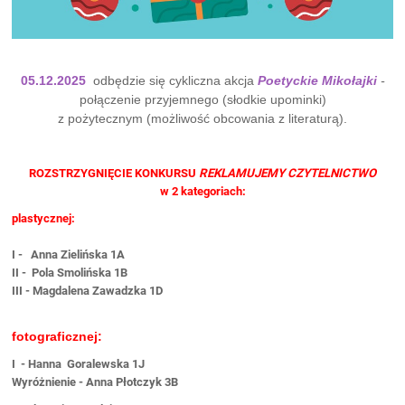
05.12.2025
odbędzie się cykliczna akcja
Poetyckie Mikołajki
-
połączenie przyjemnego (słodkie upominki)
z pożytecznym (możliwość obcowania z literaturą).
ROZSTRZYGNIĘCIE KONKURSU
REKLAMUJEMY CZYTELNICTWO
w 2 kategoriach:
plastycznej:
I - Anna Zielińska 1A
II - Pola Smolińska 1B
III - Magdalena Zawadzka 1D
fotograficznej:
I - Hanna Goralewska 1J
Wyróżnienie - Anna Płotczyk 3B