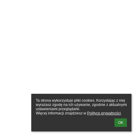
Ta strona wykorzystuje pliki cookies. Korzystając z niej 
wyrażasz zgodę na ich używanie, zgodnie z aktualnymi 
ustawieniami przeglądarki.

Więcej informacji znajdziesz w 
Polityce prywatności
.
OK