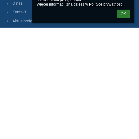
ustawieniami przeglądarki.

O nas
Więcej informacji znajdziesz w 
Polityce prywatności
.
Kontakt
OK
Aktualności
Informacja o dostępności
Kontakty
III Liceum Ogólnokształcące im. gen. Józefa Sowińskiego
lo3@eduwarszawa.pl
AE:PL-91660-40573-IUUTE-23
tel./fax 22 632 07 53
ul.Rogalińska 2
01-206 Warszawa
Poland
metro: linia M2 (Rondo Daszyńskiego)
bus: 102 (przystanek: Rogalińska) - 105,109,136, 155, 171, 178, 190
(przystanek: Szpital Wolski - kier.Płocka); 105,109, 155, 171, 178,
190 (przystanek: Szpital Wolski - kier.Rondo Daszyńskiego);
tram: 10, 11,13, 26, 27 (przystanek: Płocka), SKM/KM - Warszawa
Wola