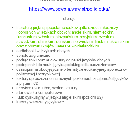
https://www.bpwola.waw.pl/poliglotka/
oferuje:
literaturę piękną i popularnonaukową dla dzieci, młodzieży
i dorosłych w językach obcych: angielskim, niemieckim,
francuskim, włoskim, hiszpańskim, rosyjskim, czeskim,
szwedzkim, chińskim, duńskim, norweskim, fińskim, ukraińskim
oraz z obszaru krajów Beneluxu - niderlandzkim
audiobooki w językach obcych
seriale zagraniczne
podręczniki oraz audiokursy do nauki języków obcych
podręczniki do nauki języka polskiego dla cudzoziemców
czasopisma obcojęzyczne o tematyce edukacyjnej, społeczno-
politycznej i rozrywkowej
lektury uproszczone, na różnych poziomach znajomości języków
z płytami CD
serwisy: IBUK Libra, Wolne Lektury
stanowiska komputerowe
Klub dyskusyjny w języku angielskim (poziom B2)
kursy / warsztaty językowe