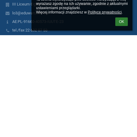
wyrażasz zgodę na ich używanie, zgodnie z aktualnymi 
III Liceum Ogólnokształcące im. gen. Józefa Sowińskiego
ustawieniami przeglądarki.

Więcej informacji znajdziesz w 
Polityce prywatności
.
lo3@eduwarszawa.pl
AE:PL-91660-40573-IUUTE-23
OK
tel./fax 22 632 07 53
ul.Rogalińska 2
01-206 Warszawa
Poland
metro: linia M2 (Rondo Daszyńskiego)
bus: 102 (przystanek: Rogalińska) - 105,109,136, 155, 171, 178, 190
(przystanek: Szpital Wolski - kier.Płocka); 105,109, 155, 171, 178,
190 (przystanek: Szpital Wolski - kier.Rondo Daszyńskiego);
tram: 10, 11,13, 26, 27 (przystanek: Płocka), SKM/KM - Warszawa
Wola
Logowanie
Nazwa użytkownika:
Hasło: