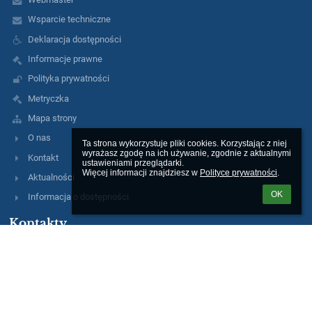
Wsparcie techniczne
Deklaracja dostępności
Informacje prawne
Polityka prywatności
Metryczka
Mapa strony
O nas
Ta strona wykorzystuje pliki cookies. Korzystając z niej 
wyrażasz zgodę na ich używanie, zgodnie z aktualnymi 
Kontakt
ustawieniami przeglądarki.

Więcej informacji znajdziesz w 
Polityce prywatności
.
Aktualności
OK
Informacja o dostępności
Kontakty
III Liceum Ogólnokształcące im. gen. Józefa Sowińskiego
lo3@eduwarszawa.pl
AE:PL-91660-40573-IUUTE-23
tel./fax 22 632 07 53