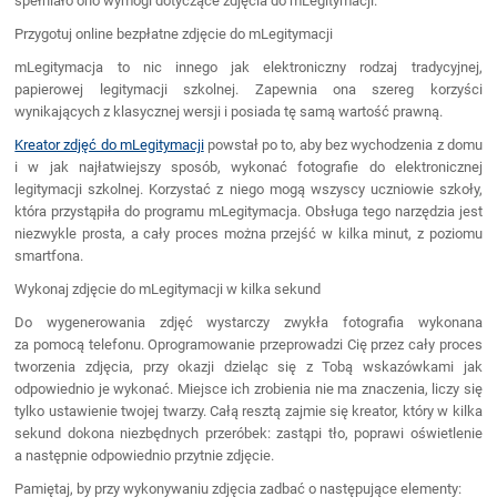
spełniało ono wymogi dotyczące zdjęcia do mLegitymacji.
Przygotuj online bezpłatne zdjęcie do mLegitymacji
mLegitymacja to nic innego jak elektroniczny rodzaj tradycyjnej,
papierowej legitymacji szkolnej. Zapewnia ona szereg korzyści
wynikających z klasycznej wersji i posiada tę samą wartość prawną.
Kreator zdjęć do mLegitymacji
powstał po to, aby bez wychodzenia z domu
i w jak najłatwiejszy sposób, wykonać fotografie do elektronicznej
legitymacji szkolnej. Korzystać z niego mogą wszyscy uczniowie szkoły,
która przystąpiła do programu mLegitymacja. Obsługa tego narzędzia jest
niezwykle prosta, a cały proces można przejść w kilka minut, z poziomu
smartfona.
Wykonaj zdjęcie do mLegitymacji w kilka sekund
Do wygenerowania zdjęć wystarczy zwykła fotografia wykonana
za pomocą telefonu. Oprogramowanie przeprowadzi Cię przez cały proces
tworzenia zdjęcia, przy okazji dzieląc się z Tobą wskazówkami jak
odpowiednio je wykonać. Miejsce ich zrobienia nie ma znaczenia, liczy się
tylko ustawienie twojej twarzy. Całą resztą zajmie się kreator, który w kilka
sekund dokona niezbędnych przeróbek: zastąpi tło, poprawi oświetlenie
a następnie odpowiednio przytnie zdjęcie.
Pamiętaj, by przy wykonywaniu zdjęcia zadbać o następujące elementy: