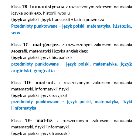
1B- humanistyczna
Klasa
z rozszerzonym zakresem nauczania
języka polskiego, historii i wos-u
(język angielski i
język francuski) + łacina prawnicza
historia,
Przedmioty punktowane – język polski, matematyka
,
wos
1C- mat-geo-jęz.
Klasa
z rozszerzonym zakresem nauczania
geografii, matematyki i języka angielskiego
(język angielski i język hiszpański)
język
przedmioty punktowane – język polski, matematyka
,
angielski, geografia
1D- miat-inf.
Klasa
z rozszerzonym zakresem nauczania
matematyki, informatyki i fizyki
(język angielski i język rosyjski)
przedmioty punktowane – język polski, matematyka, fizyki
i informatyka
1E- mat-fiz
Klasa
z rozszerzonym zakresem nauczania
matematyki, fizyki i informatyki
(język angielski i język francuski)