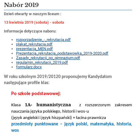
Nabór 2019
Dzień otwarty w naszym liceum :
13 kwietnia 2019 (sobota) - sobota
Informacje dotyczące naboru:
rozporzadzenie_-_rekrutacja.pdf
plakat_rekrutacja.pdf
prezentacja_MEN.pdf
Prezentacja_rekrutacja_podstawowka_2019-2020.pdf
Zasady_rekrutacji_po_gimnazjum.pdf
regulamin_rekrutacji_2019.pdf
formularz.docx
W roku szkolnym 2019/20120 proponujemy Kandydatom
następujące profile klas:
Po szkole podstawowej:
1A- humanistyczna
Klasa
z rozszerzonym zakresem
nauczania języka polskiego, historii i wos-u
(język angielski i język hiszpański) + łacina prawnicza
przedmioty punktowane – język polski, matematyka
,
historia,
wos