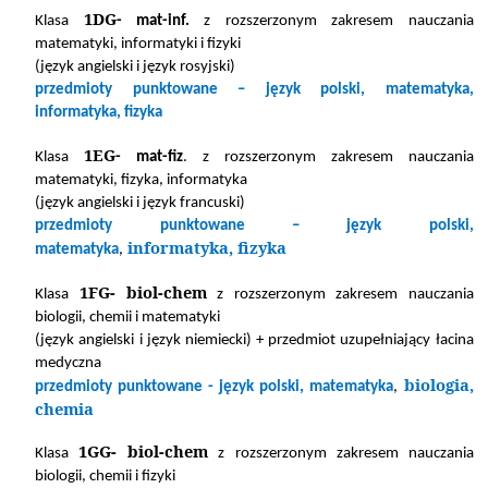
1DG
Klasa
- mat-inf.
z rozszerzonym zakresem nauczania
matematyki, informatyki i fizyki
(język angielski i język rosyjski)
przedmioty punktowane – język polski, matematyka,
informatyka, fizyka
1EG
Klasa
- mat-fiz
. z rozszerzonym zakresem nauczania
matematyki, fizyka, informatyka
(język angielski i język francuski)
przedmioty punktowane – język polski,
informatyka, fizyka
matematyka
,
1FG- biol-chem
Klasa
z rozszerzonym zakresem nauczania
biologii, chemii i matematyki
(język angielski i język niemiecki) + przedmiot uzupełniający łacina
medyczna
biologia,
przedmioty punktowane - język polski, matematyka
,
chemia
1GG- biol-chem
Klasa
z rozszerzonym zakresem nauczania
biologii, chemii i fizyki