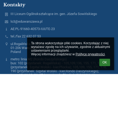
Kontakty
III Liceum Ogólnokształcące im. gen. Józefa Sowińskiego
lo3@eduwarszawa.pl
AE:PL-91660-40573-IUUTE-23
tel./fax 22 632 07 53
Ta strona wykorzystuje pliki cookies. Korzystając z niej 
ul.Rogalińska 2
wyrażasz zgodę na ich używanie, zgodnie z aktualnymi 
01-206 Warszawa
ustawieniami przeglądarki.

Poland
Więcej informacji znajdziesz w 
Polityce prywatności
.
metro: linia M2 (Rondo Daszyńskiego)
OK
bus: 102 (przystanek: Rogalińska) - 105,109,136, 155, 171, 178, 190
(przystanek: Szpital Wolski - kier.Płocka); 105,109, 155, 171, 178,
190 (przystanek: Szpital Wolski - kier.Rondo Daszyńskiego);
tram: 10, 11,13, 26, 27 (przystanek: Płocka), SKM/KM - Warszawa
Wola
Logowanie
Nazwa użytkownika:
Hasło: