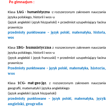
Po gimnazjum :
1AG
Klasa
- humanistyczna
-z rozszerzonym zakresem nauczania
języka polskiego, historii i wos-u
(język angielski i język hiszpański) + przedmiot uzupełniający łacina
prawnicza
przedmioty punktowane – język polski, matematyka
,
historia,
wos
1BG- humnistyczna
Klasa
z rozszerzonym zakresem nauczania
języka polskiego, historii i wos-u
(język angielski i
język francuski) + przedmiot uzupełniający łacina
prawnicza
historia,
Przedmioty punktowane – język polski, matematyka
,
wos
1CG-
Klasa
mat-geo-jęz
. z rozszerzonym zakresem nauczania
geografii, matematyki i języka angielskiego
(język angielski i język hiszpański)
język
przedmioty punktowane – język polski, matematyka
,
angielski, geografia