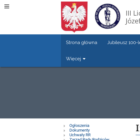
III 
Józe
Strona główna
Jubileusz 100-l
Więcej
Rada
Ogłoszenia
Dokumenty
Uchwały RR
Zarząd Rady Rodziców