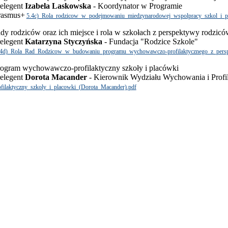
elegent
Izabela Laskowska
- Koordynator w Programie
rasmus+
5.4c)_Rola_rodzicow_w_podejmowaniu_miedzynarodowej_wspolpracy_szkol_i_p
ady rodziców oraz ich miejsce i rola w szkołach z perspektywy rodzic
elegent
Katarzyna Styczyńska
- Fundacja "Rodzice Szkole"
.4d)_Rola_Rad_Rodzicow_w_budowaniu_programu_wychowawczo-profilaktycznego_z_persp
ogram wychowawczo-profilaktyczny szkoły i placówki
elegent
Dorota Macander
- Kierownik Wydziału Wychowania i Prof
ofilaktyczny_szkoly_i_placowki_(Dorota_Macander).pdf