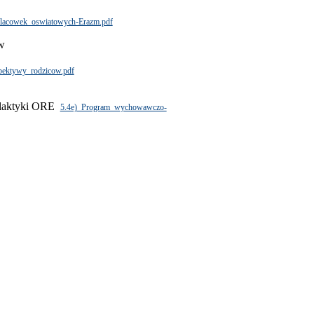
lacowek_oswiatowych-Erazm.pdf
ów
ektywy_rodzicow.pdf
ilaktyki ORE
5.4e)_Program_wychowawczo-