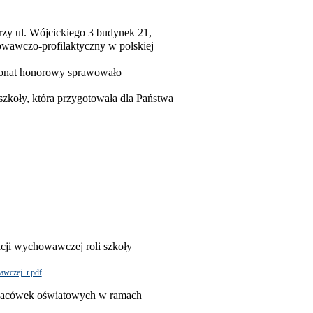
y ul. Wójcickiego 3 budynek 21,
wawczo-profilaktyczny w polskiej
tronat honorowy sprawowało
zkoły, która przygotowała dla Państwa
acji wychowawczej roli szkoły
awczej_r.pdf
placówek oświatowych w ramach