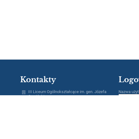
Kontakty
Logo
III Liceum Ogólnokształcące im. gen. Józefa
Nazwa użyt
Sowińskiego
lo3@eduwarszawa.pl
Hasło:
AE:PL-91660-40573-IUUTE-23
tel./fax 22 632 07 53
ul.Rogalińska 2
01-206 Warszawa