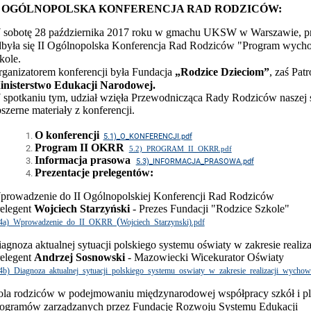
I OGÓLNOPOLSKA KONFERENCJA RAD RODZICÓW:
sobotę 28 października 2017 roku w gmachu UKSW w Warszawie, prz
była się II Ogólnopolska Konferencja Rad Rodziców "Program wycho
kole.
ganizatorem konferencji była Fundacja
„Rodzice Dzieciom”
, zaś Pa
inisterstwo Edukacji Narodowej.
spotkaniu tym, udział wzięła Przewodnicząca Rady Rodziców naszej s
szerne materiały z konferencji.
O konferencji
5.1)_O_KONFERENCJI.pdf
Program II OKRR
5.2)_PROGRAM_II_OKRR.pdf
Informacja prasowa
5.3)_INFORMACJA_PRASOWA.pdf
Prezentacje prelegentów:
rowadzenie do II Ogólnopolskiej Konferencji Rad Rodziców
elegent
Wojciech Starzyński
- Prezes Fundacji "Rodzice Szkole"
(
.4a)_Wprowadzenie_do_II_OKRR_
Wojciech_Starzynski).pdf
agnoza aktualnej sytuacji polskiego systemu oświaty w zakresie realiz
elegent
Andrzej Sosnowski
- Mazowiecki Wicekurator Oświaty
4b)_Diagnoza_aktualnej_sytuacji_polskiego_systemu_oswiaty_w_zakresie_realizacji_wychow
la rodziców w podejmowaniu międzynarodowej współpracy szkół i 
ogramów zarządzanych przez Fundację Rozwoju Systemu Edukacji