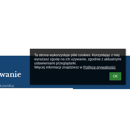
Ta strona wykorzystuje pliki cookies. Korzystając z niej 
wyrażasz zgodę na ich używanie, zgodnie z aktualnymi 
ustawieniami przeglądarki.

Więcej informacji znajdziesz w 
Polityce prywatności
.
wanie
OK
kownika: