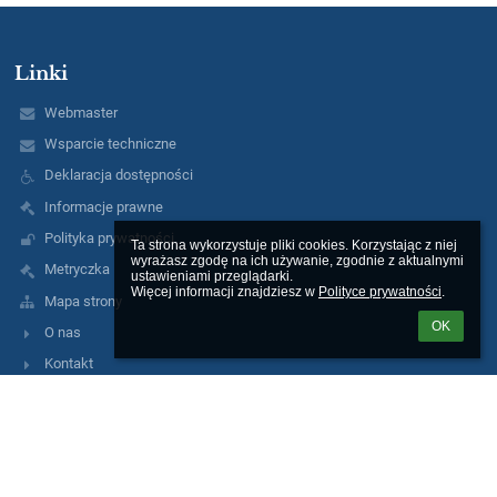
Linki
Webmaster
Wsparcie techniczne
Deklaracja dostępności
Informacje prawne
Polityka prywatności
Ta strona wykorzystuje pliki cookies. Korzystając z niej 
wyrażasz zgodę na ich używanie, zgodnie z aktualnymi 
Metryczka
ustawieniami przeglądarki.

Więcej informacji znajdziesz w 
Polityce prywatności
.
Mapa strony
OK
O nas
Kontakt
Aktualności
Informacja o dostępności
Kontakty