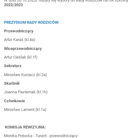
W dniu 20.10.2022r. odbyły się wybory do Rady Rodziców na rok szkolny
2022/2023
PREZYDIUM RADY RODZICÓW:
Przewodniczący
Artur Karaś (kl.4a)
Wiceprzewodniczący
Artur Cieślak (kl.1f)
Sekretarz
Mirosław Kurzacz (kl.2a)
Skarbnik
Joanna Pasternak (kl.1h)
Członkowie
Mirosław Lament (kl.1a)
KOMISJA REWIZYJNA:
Monika Potocka - Turant - przewodniczący