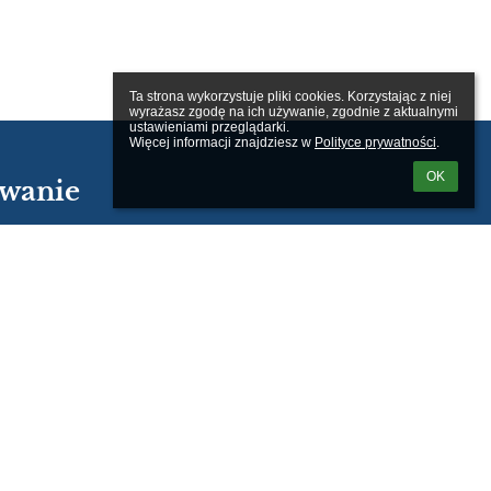
Ta strona wykorzystuje pliki cookies. Korzystając z niej 
wyrażasz zgodę na ich używanie, zgodnie z aktualnymi 
ustawieniami przeglądarki.

Więcej informacji znajdziesz w 
Polityce prywatności
.
OK
wanie
kownika:
m loginu lub hasła