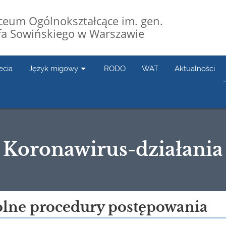
Liceum Ogólnokształcące im. gen.
fa Sowińskiego w Warszawie
ecia
Język migowy
RODO
WAT
Aktualności
Koronawirus-działania
olne procedury postępowania