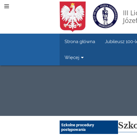
III 
Józe
Strona główna
Jubileusz 100-l
Więcej
Koronawirus-
Szk
Szkolne procedury
postępowania