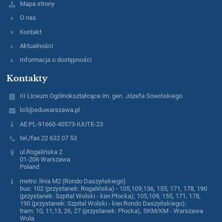
Mapa strony
O nas
Kontakt
Aktualności
Informacja o dostępności
Kontakty
III Liceum Ogólnokształcące im. gen. Józefa Sowińskiego
lo3@eduwarszawa.pl
AE:PL-91660-40573-IUUTE-23
tel./fax 22 632 07 53
ul.Rogalińska 2
01-206 Warszawa
Poland
metro: linia M2 (Rondo Daszyńskiego)
bus: 102 (przystanek: Rogalińska) - 105,109,136, 155, 171, 178, 190
(przystanek: Szpital Wolski - kier.Płocka); 105,109, 155, 171, 178,
190 (przystanek: Szpital Wolski - kier.Rondo Daszyńskiego);
tram: 10, 11,13, 26, 27 (przystanek: Płocka), SKM/KM - Warszawa
Wola