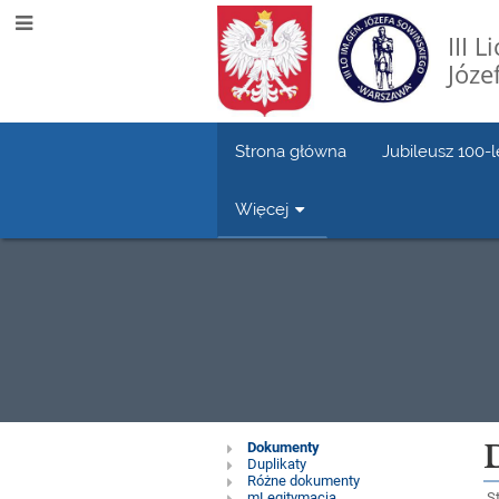
III 
Józe
Strona główna
Jubileusz 100-l
Więcej
Dokumenty
Dokumenty
Duplikaty
Różne dokumenty
mLegitymacja
St