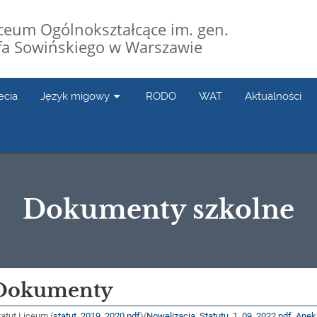
Liceum Ogólnokształcące im. gen.
fa Sowińskiego w Warszawie
ecia
Język migowy
RODO
WAT
Aktualności
Dokumenty szkolne
Dokumenty
atut Liceum (
statut_2019_2020.pdf
)(
Nowelizacja_Statutu_1_09_2022.pdf
,
Anek