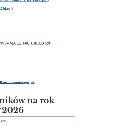
026.pdf
)
_MALOLETNICH_III_LO.pdf
)
)
_im._J.Sowinskiego.pdf
)
zników na rok
/2026
2026