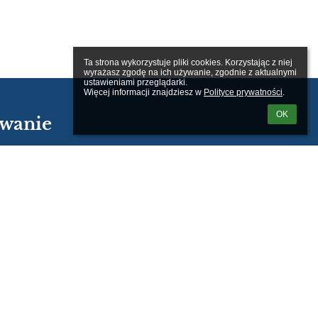
Ta strona wykorzystuje pliki cookies. Korzystając z niej 
wyrażasz zgodę na ich używanie, zgodnie z aktualnymi 
ustawieniami przeglądarki.

Więcej informacji znajdziesz w 
Polityce prywatności
.
OK
wanie
kownika:
m loginu lub hasła