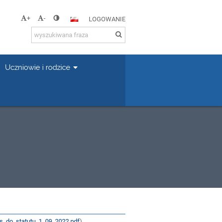
+
-
LOGOWANIE
Uczniowie i rodzice
s_do_statutu_1_09_2022.pdf
)