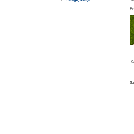
szkolne
Pr
Ka
Sz