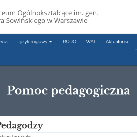
Liceum Ogólnokształcące im. gen.
fa Sowińskiego w Warszawie
ecia
Język migowy
RODO
WAT
Aktualności
Pomoc pedagogiczna
Pedagodzy
dagodzy szkolni :