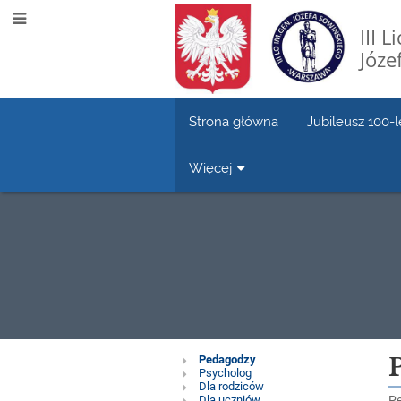
III 
Józe
Strona główna
Jubileusz 100-l
Więcej
Pomoc
Pedagodzy
Psycholog
Dla rodziców
Dla uczniów
Pe