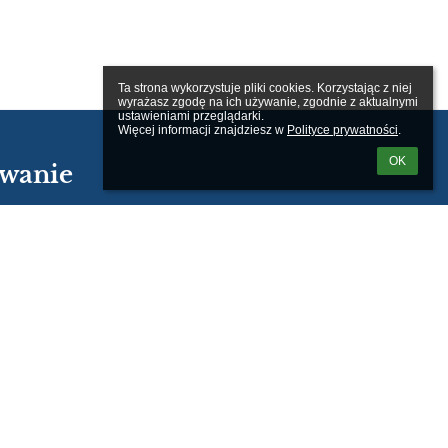
Ta strona wykorzystuje pliki cookies. Korzystając z niej 
wyrażasz zgodę na ich używanie, zgodnie z aktualnymi 
ustawieniami przeglądarki.

Więcej informacji znajdziesz w 
Polityce prywatności
.
OK
wanie
kownika:
m loginu lub hasła