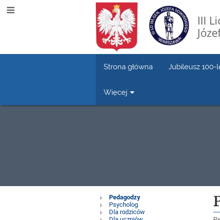
III 
Józe
Strona główna
Jubileusz 100-l
Więcej
Pomoc
Pedagodzy
Psycholog
Dla rodziców
Dla uczniów
Pe