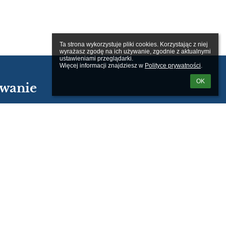
Ta strona wykorzystuje pliki cookies. Korzystając z niej 
wyrażasz zgodę na ich używanie, zgodnie z aktualnymi 
ustawieniami przeglądarki.

Więcej informacji znajdziesz w 
Polityce prywatności
.
OK
wanie
kownika:
m loginu lub hasła