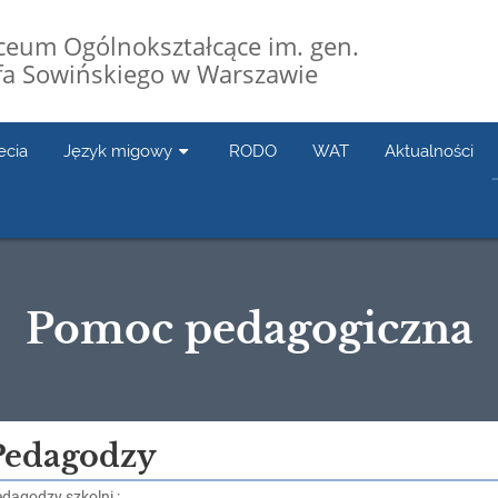
Liceum Ogólnokształcące im. gen.
fa Sowińskiego w Warszawie
ecia
Język migowy
RODO
WAT
Aktualności
Pomoc pedagogiczna
Pedagodzy
dagodzy szkolni :