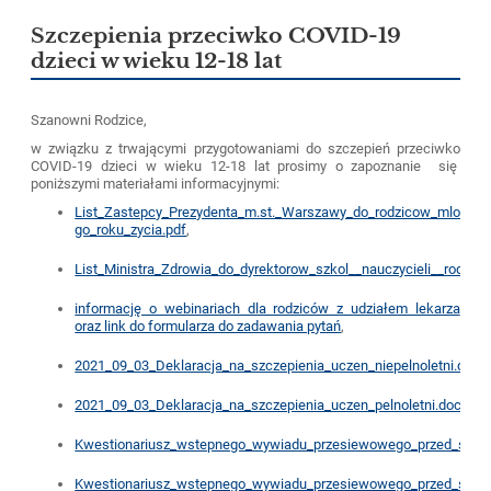
Szczepienia przeciwko COVID-19
dzieci w wieku 12-18 lat
Szanowni Rodzice,
w związku z trwającymi przygotowaniami do szczepień przeciwko
COVID-19 dzieci w wieku 12-18 lat prosimy o zapoznanie się
poniższymi materiałami informacyjnymi:
List_Zastepcy_Prezydenta_m.st._Warszawy_do_rodzicow_mlodzie
go_roku_zycia.pdf
,
List_Ministra_Zdrowia_do_dyrektorow_szkol__nauczycieli__rodzi
informację o webinariach dla rodziców z udziałem lekarza
oraz link do formularza do zadawania pytań
,
2021_09_03_Deklaracja_na_szczepienia_uczen_niepelnoletni.docx
,
2021_09_03_Deklaracja_na_szczepienia_uczen_pelnoletni.docx
,
Kwestionariusz_wstepnego_wywiadu_przesiewowego_przed_szczep
Kwestionariusz_wstepnego_wywiadu_przesiewowego_przed_szcze