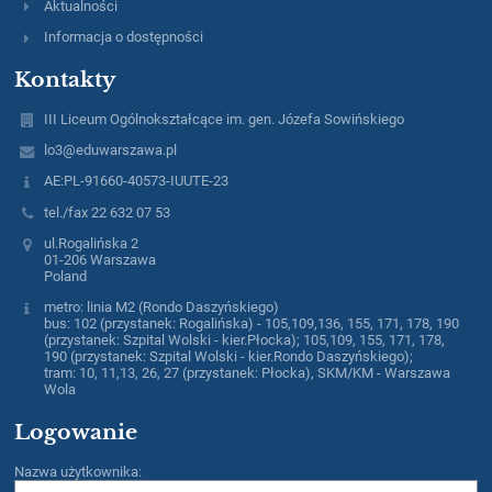
Aktualności
Informacja o dostępności
Kontakty
III Liceum Ogólnokształcące im. gen. Józefa Sowińskiego
lo3@eduwarszawa.pl
AE:PL-91660-40573-IUUTE-23
tel./fax 22 632 07 53
ul.Rogalińska 2
01-206 Warszawa
Poland
metro: linia M2 (Rondo Daszyńskiego)
bus: 102 (przystanek: Rogalińska) - 105,109,136, 155, 171, 178, 190
(przystanek: Szpital Wolski - kier.Płocka); 105,109, 155, 171, 178,
190 (przystanek: Szpital Wolski - kier.Rondo Daszyńskiego);
tram: 10, 11,13, 26, 27 (przystanek: Płocka), SKM/KM - Warszawa
Wola
Logowanie
Nazwa użytkownika: