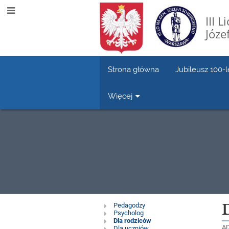
III 
Józe
Strona główna
Jubileusz 100-l
Więcej
Pomoc
Pedagodzy
Psycholog
Dla rodziców
A
Dla uczniów