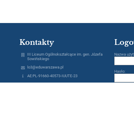
Kontakty
Logo
III Liceum Ogólnokształcące im. gen. Józefa
Nazwa użyt
Sowińskiego
lo3@eduwarszawa.pl
Hasło:
AE:PL-91660-40573-IUUTE-23
tel./fax 22 632 07 53
ul.Rogalińska 2
01-206 Warszawa
Poland
Zapomniałe
metro: linia M2 (Rondo Daszyńskiego)
bus: 102 (przystanek: Rogalińska) - 105,109,136,
155, 171, 178, 190 (przystanek: Szpital Wolski -
kier.Płocka); 105,109, 155, 171, 178, 190
(przystanek: Szpital Wolski - kier.Rondo
Daszyńskiego);