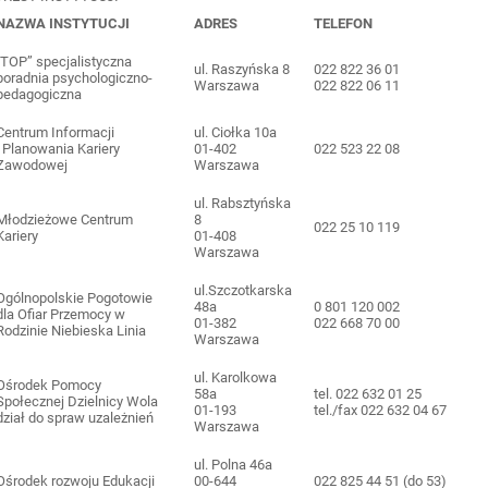
NAZWA INSTYTUCJI
ADRES
TELEFON
„TOP” specjalistyczna
ul. Raszyńska 8
022 822 36 01
poradnia psychologiczno-
Warszawa
022 822 06 11
pedagogiczna
Centrum Informacji
ul. Ciołka 10a
i Planowania Kariery
01-402
022 523 22 08
Zawodowej
Warszawa
ul. Rabsztyńska
Młodzieżowe Centrum
8
022 25 10 119
Kariery
01-408
Warszawa
ul.Szczotkarska
Ogólnopolskie Pogotowie
48a
0 801 120 002
dla Ofiar Przemocy w
01-382
022 668 70 00
Rodzinie Niebieska Linia
Warszawa
ul. Karolkowa
Ośrodek Pomocy
58a
tel. 022 632 01 25
Społecznej Dzielnicy Wola
01-193
tel./fax 022 632 04 67
dział do spraw uzależnień
Warszawa
ul. Polna 46a
Ośrodek rozwoju Edukacji
00-644
022 825 44 51 (do 53)