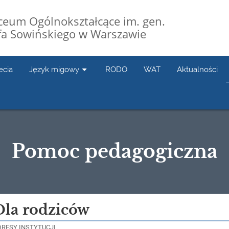
Liceum Ogólnokształcące im. gen.
fa Sowińskiego w Warszawie
ecia
Język migowy
RODO
WAT
Aktualności
Pomoc pedagogiczna
Dla rodziców
DRESY INSTYTUCJI