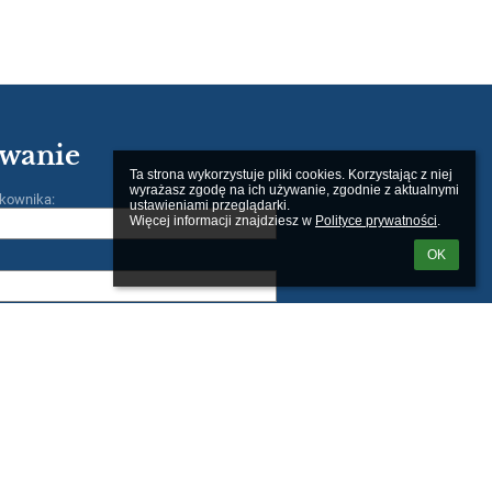
wanie
Ta strona wykorzystuje pliki cookies. Korzystając z niej 
wyrażasz zgodę na ich używanie, zgodnie z aktualnymi 
kownika:
ustawieniami przeglądarki.

Więcej informacji znajdziesz w 
Polityce prywatności
.
OK
m loginu lub hasła