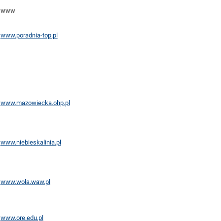
www
www.poradnia-top.pl
www.mazowiecka.ohp.pl
www.niebieskalinia.pl
www.wola.waw.pl
www.ore.edu.pl