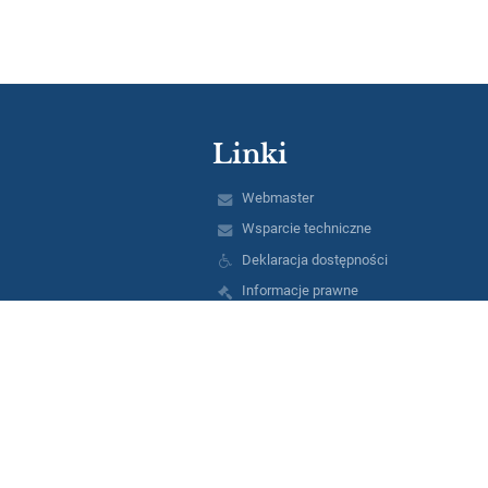
Linki
Webmaster
Wsparcie techniczne
Deklaracja dostępności
Informacje prawne
Polityka prywatności
Metryczka
Mapa strony
O nas
Kontakt
Aktualności