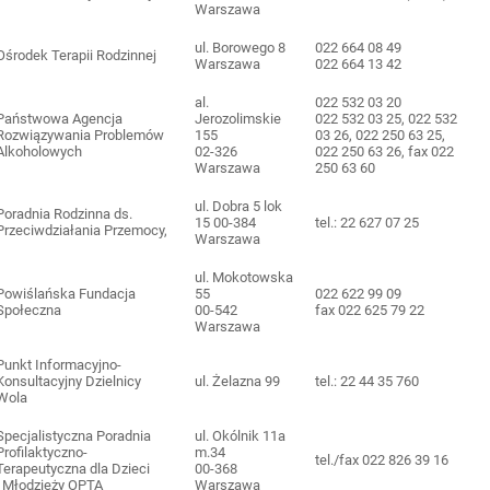
Warszawa
ul. Borowego 8
022 664 08 49
Ośrodek Terapii Rodzinnej
Warszawa
022 664 13 42
al.
022 532 03 20
Państwowa Agencja
Jerozolimskie
022 532 03 25, 022 532
Rozwiązywania Problemów
155
03 26, 022 250 63 25,
Alkoholowych
02-326
022 250 63 26, fax 022
Warszawa
250 63 60
ul. Dobra 5 lok
Poradnia Rodzinna ds.
15 00-384
tel.: 22 627 07 25
Przeciwdziałania Przemocy,
Warszawa
ul. Mokotowska
Powiślańska Fundacja
55
022 622 99 09
Społeczna
00-542
fax 022 625 79 22
Warszawa
Punkt Informacyjno-
Konsultacyjny Dzielnicy
ul. Żelazna 99
tel.: 22 44 35 760
Wola
Specjalistyczna Poradnia
ul. Okólnik 11a
Profilaktyczno-
m.34
tel./fax 022 826 39 16
Terapeutyczna dla Dzieci
00-368
i Młodzieży OPTA
Warszawa