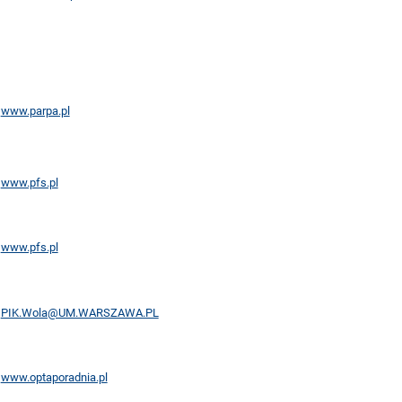
www.parpa.pl
www.pfs.pl
www.pfs.pl
PIK.Wola@UM.WARSZAWA.PL
www.optaporadnia.pl