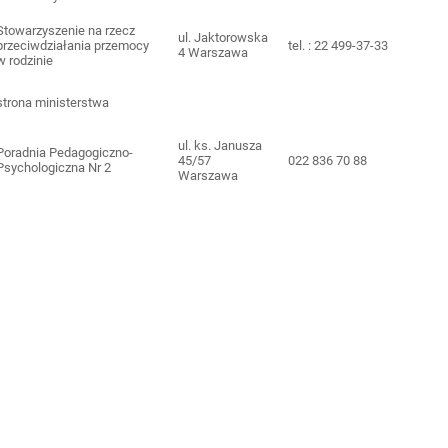
Stowarzyszenie na rzecz
ul. Jaktorowska
przeciwdziałania przemocy
tel. : 22 499-37-33
4 Warszawa
w rodzinie
strona ministerstwa
ul. ks. Janusza
Poradnia Pedagogiczno-
45/57
022 836 70 88
Psychologiczna Nr 2
Warszawa