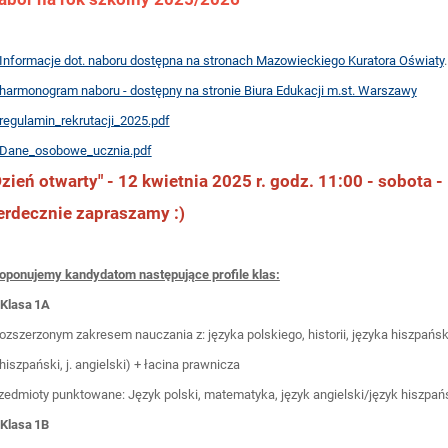
Informacje dot. naboru dostępna na stronach Mazowieckiego Kuratora Oświaty
.
harmonogram naboru - dostępny na stronie Biura Edukacji m.st. Warszawy
regulamin_rekrutacji_2025.pdf
Dane_osobowe_ucznia.pdf
Dzień otwarty" - 12 kwietnia 2025 r. godz. 11:00 - sobota -
erdecznie zapraszamy :)
oponujemy kandydatom następujące profile klas:
 Klasa 1A
rozszerzonym zakresem nauczania z: języka polskiego, historii, języka hiszpańs
. hiszpański, j. angielski) + łacina prawnicza
zedmioty punktowane: Język polski, matematyka, język angielski/język hiszpańs
 Klasa 1B