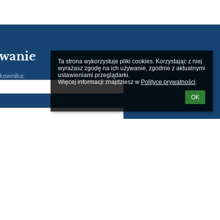
wanie
Ta strona wykorzystuje pliki cookies. Korzystając z niej 
wyrażasz zgodę na ich używanie, zgodnie z aktualnymi 
ustawieniami przeglądarki.

kownika:
Więcej informacji znajdziesz w 
Polityce prywatności
.
OK
m loginu lub hasła