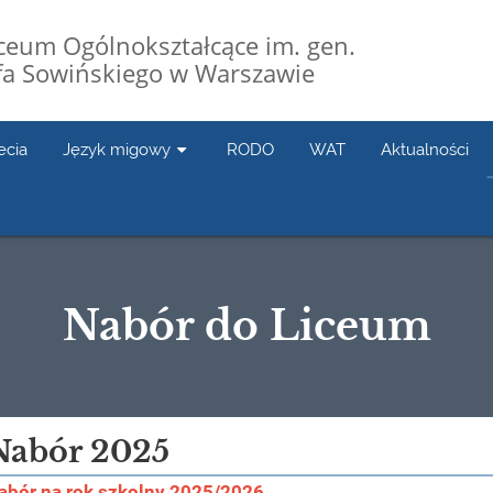
Liceum Ogólnokształcące im. gen.
fa Sowińskiego w Warszawie
ecia
Język migowy
RODO
WAT
Aktualności
Nabór do Liceum
Nabór 2025
abór na rok szkolny 2025/2026