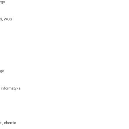
iego
ski, WOS
o
ego
, informatyka
ki, chemia