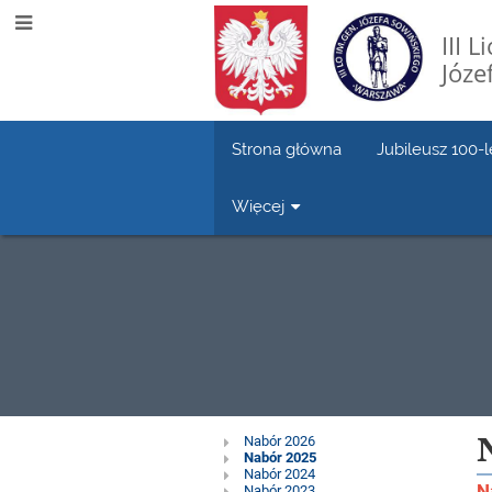
III 
Józe
Strona główna
Jubileusz 100-l
Więcej
Nabór
Nabór 2026
Nabór 2025
Nabór 2024
N
Nabór 2023