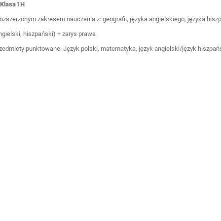
 Klasa 1H
rozszerzonym zakresem nauczania z: geografii, języka angielskiego, języka his
ngielski, hiszpański) + zarys prawa
zedmioty punktowane: Język polski, matematyka, język angielski/język hiszpańs