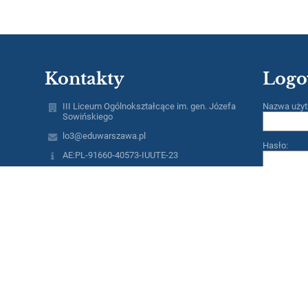
Kontakty
Logo
III Liceum Ogólnokształcące im. gen. Józefa
Nazwa użyt
Sowińskiego
lo3@eduwarszawa.pl
Hasło:
AE:PL-91660-40573-IUUTE-23
tel./fax 22 632 07 53
ul.Rogalińska 2
01-206 Warszawa
Poland
Zapomniałe
metro: linia M2 (Rondo Daszyńskiego)
bus: 102 (przystanek: Rogalińska) - 105,109,136,
155, 171, 178, 190 (przystanek: Szpital Wolski -
kier.Płocka); 105,109, 155, 171, 178, 190
(przystanek: Szpital Wolski - kier.Rondo
Daszyńskiego);
tram: 10, 11,13, 26, 27 (przystanek: Płocka),
SKM/KM - Warszawa Wola