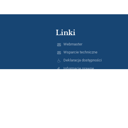
Linki
Webmaster
Wsparcie techniczne
Deklaracja dostępności
Informacje prawne
Polityka prywatności
Metryczka
Mapa strony
O nas
Kontakt
Aktualności
Informacja o dostępności