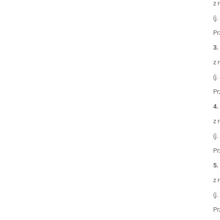
z 
(j
Pr
3.
z 
(j
Pr
4.
z 
(j
Pr
5.
z 
(j
Pr