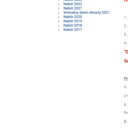
do
Nabór 2022
Liceum
Nabór 2021
Wirtualny dzień otwarty 2021
Nabór 2020
1.
Nabór 2019
Nabór 2018
2.
Nabór 2017
3.
4.
"
S
Pr
1.
z 
(j
Pr
2.