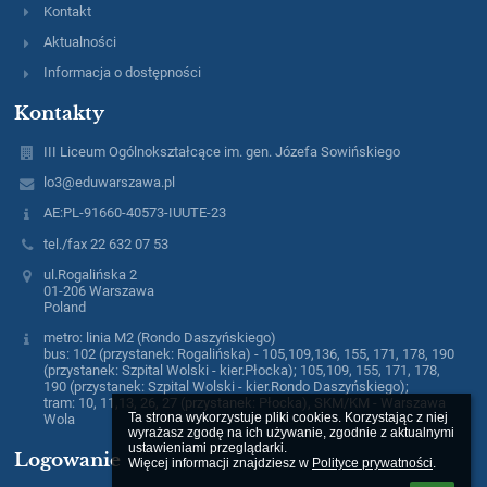
Kontakt
Aktualności
Informacja o dostępności
Kontakty
III Liceum Ogólnokształcące im. gen. Józefa Sowińskiego
lo3@eduwarszawa.pl
AE:PL-91660-40573-IUUTE-23
tel./fax 22 632 07 53
ul.Rogalińska 2
01-206 Warszawa
Poland
metro: linia M2 (Rondo Daszyńskiego)
bus: 102 (przystanek: Rogalińska) - 105,109,136, 155, 171, 178, 190
(przystanek: Szpital Wolski - kier.Płocka); 105,109, 155, 171, 178,
190 (przystanek: Szpital Wolski - kier.Rondo Daszyńskiego);
tram: 10, 11,13, 26, 27 (przystanek: Płocka), SKM/KM - Warszawa
Ta strona wykorzystuje pliki cookies. Korzystając z niej 
Wola
wyrażasz zgodę na ich używanie, zgodnie z aktualnymi 
ustawieniami przeglądarki.

Logowanie
Więcej informacji znajdziesz w 
Polityce prywatności
.