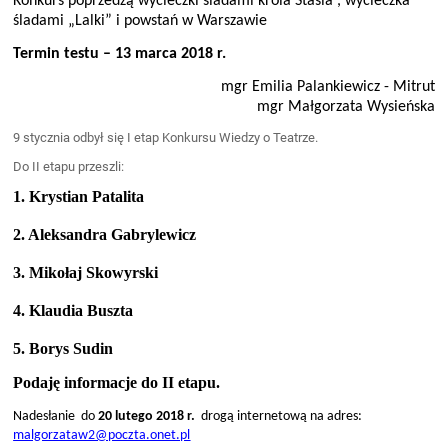
Konkurs poprzedzą wycieczki śladami króla Stasia , wycieczka
śladami „Lalki” i powstań w Warszawie
Termin testu – 13 marca 2018 r.
mgr Emilia Palankiewicz - Mitrut
mgr Małgorzata Wysieńska
9 stycznia odbył się I etap Konkursu Wiedzy o Teatrze.
Do II etapu przeszli:
1. Krystian Patalita
2. Aleksandra Gabrylewicz
3. Mikołaj Skowyrski
4. Klaudia Buszta
5. Borys Sudin
Podaję informacje do II etapu.
Nadesłanie do
20 lutego 2018 r.
drogą internetową na adres:
malgorzataw2@poczta.onet.pl