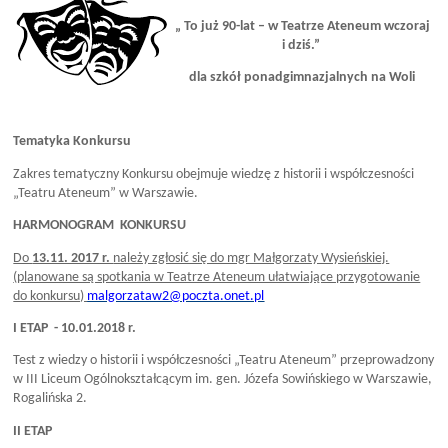
„ To już 90-lat – w Teatrze Ateneum wczoraj
i dziś.”
dla szkół ponadgimnazjalnych na Woli
Tematyka Konkursu
Zakres tematyczny Konkursu obejmuje wie
dzę z historii i współczesności
„Teatru Ateneum” w Warszawie.
HARMONOGRAM KONKURSU
Do
13.11. 2017 r.
należy zgłosić się do mgr Małgorzaty Wysieńskiej.
(planowane są spotkania w Teatrze Ateneum ułatwiające przygotowanie
do konkursu)
malgorzataw2@poczta.onet.pl
I ETAP - 10.01.2018 r.
Test z wiedzy o historii i współczesności „Teatru Ateneum” przeprowadzony
w III Liceum Ogólnokształcącym im. gen. Józefa Sowińskiego w Warszawie,
Rogalińska 2.
II ETAP