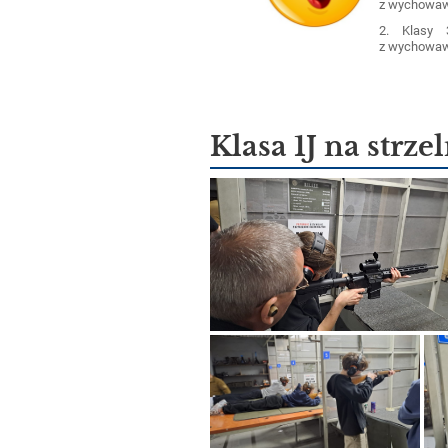
z wychowaw
2. Klasy 
z wychowaw
Klasa 1J na strze