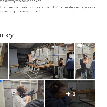
cami w wyznaczonych salach
3 - średnia sala gimnastyczna 9:00 - następnie spotkania
cami w wyznaczonych salach
lnicy
2