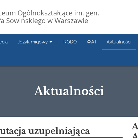
Liceum Ogólnokształcące im. gen.
fa Sowińskiego w Warszawie
ecia
Język migowy
RODO
WAT
Aktualności
Aktualności
A
utacja uzupełniająca
A