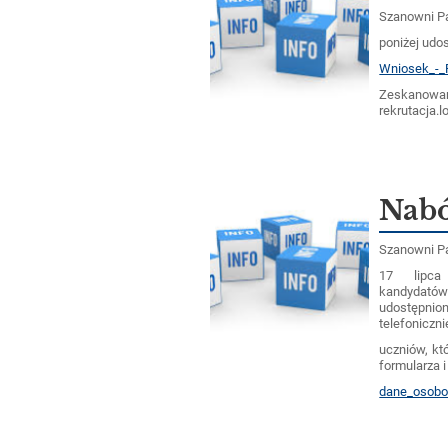
Szanowni P
poniżej udos
Wniosek_-_R
Zeskano
rekrutacja.
Nabó
Szanowni P
17 lipc
kandydató
udostępnio
telefoniczni
uczniów, kt
formularza 
dane_osobo