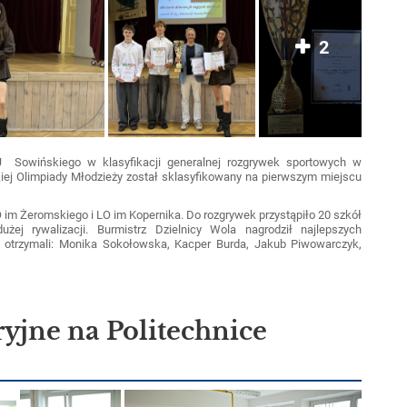
2
 J Sowińskiego w klasyfikacji generalnej rozgrywek sportowych w
ej Olimpiady Młodzieży został sklasyfikowany na pierwszym miejscu
O im Żeromskiego i LO im Kopernika. Do rozgrywek przystąpiło 20 szkół
j rywalizacji. Burmistrz Dzielnicy Wola nagrodził najlepszych
 otrzymali: Monika Sokołowska, Kacper Burda, Jakub Piwowarczyk,
ryjne na Politechnice