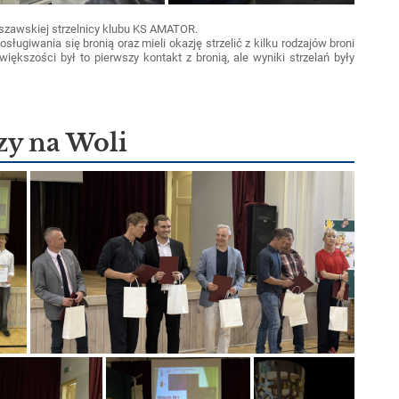
rszawskiej strzelnicy klubu KS AMATOR.
ługiwania się bronią oraz mieli okazję strzelić z kilku rodzajów broni
większości był to pierwszy kontakt z bronią, ale wyniki strzelań były
zy na Woli