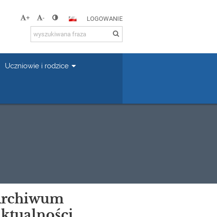
+
-
LOGOWANIE
Uczniowie i rodzice
rchiwum
ktualności